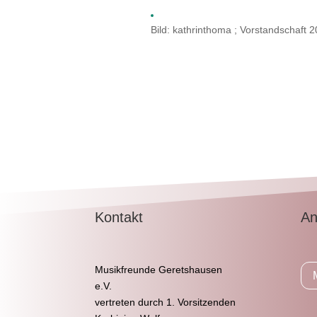
Bild: kathrinthoma ; Vorstandschaft 2
Kontakt
An
Musikfreunde Geretshausen
e.V.
vertreten durch 1. Vorsitzenden