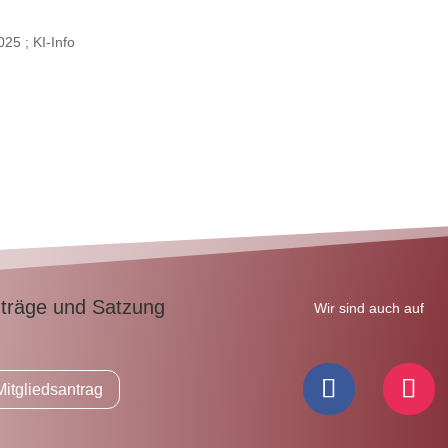
025 ; KI-Info
träge und Satzung
Wir sind auch auf
Mitgliedsantrag